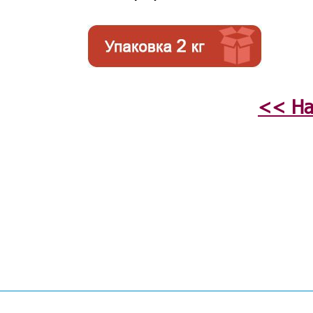
<< На