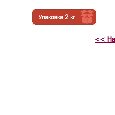
<< На