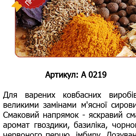
Артикул: А 0219
Для варених ковбасних виробі
великими замінами м'ясної сиров
Смаковий напрямок - яскравий см
аромат гвоздики, базиліка, чорно
червоного перцю, імбиру. Дозува