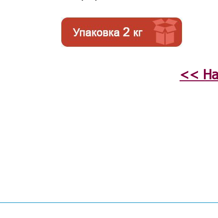
<< На