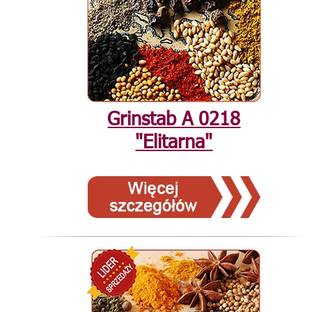
Grinstab А 0218
"Elitarna"